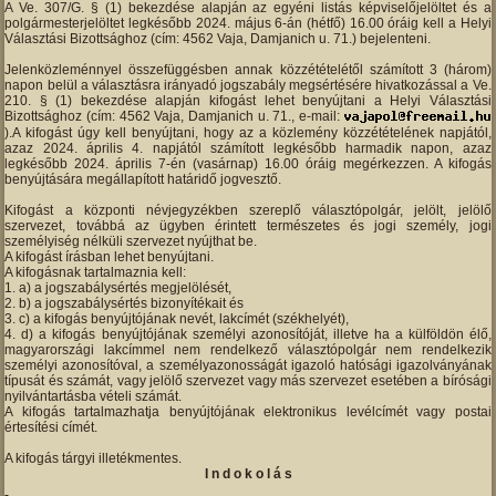
A Ve. 307/G. § (1) bekezdése alapján az egyéni listás képviselőjelöltet és a
polgármesterjelöltet legkésőbb 2024. május 6-án (hétfő) 16.00 óráig kell a Helyi
Választási Bizottsághoz (cím: 4562 Vaja, Damjanich u. 71.) bejelenteni.
Jelenközleménnyel összefüggésben annak közzétételétől számított 3 (három)
napon belül a választásra irányadó jogszabály megsértésére hivatkozással a Ve.
210. § (1) bekezdése alapján kifogást lehet benyújtani a Helyi Választási
Bizottsághoz (cím: 4562 Vaja, Damjanich u. 71., e-mail:
).A kifogást úgy kell benyújtani, hogy az a közlemény közzétételének napjától,
azaz 2024. április 4. napjától számított legkésőbb harmadik napon, azaz
legkésőbb 2024. április 7-én (vasárnap) 16.00 óráig megérkezzen. A kifogás
benyújtására megállapított határidő jogvesztő.
Kifogást a központi névjegyzékben szereplő választópolgár, jelölt, jelölő
szervezet, továbbá az ügyben érintett természetes és jogi személy, jogi
személyiség nélküli szervezet nyújthat be.
A kifogást írásban lehet benyújtani.
A kifogásnak tartalmaznia kell:
a) a jogszabálysértés megjelölését,
b) a jogszabálysértés bizonyítékait és
c) a kifogás benyújtójának nevét, lakcímét (székhelyét),
d) a kifogás benyújtójának személyi azonosítóját, illetve ha a külföldön élő,
magyarországi lakcímmel nem rendelkező választópolgár nem rendelkezik
személyi azonosítóval, a személyazonosságát igazoló hatósági igazolványának
típusát és számát, vagy jelölő szervezet vagy más szervezet esetében a bírósági
nyilvántartásba vételi számát.
A kifogás tartalmazhatja benyújtójának elektronikus levélcímét vagy postai
értesítési címét.
A kifogás tárgyi illetékmentes.
I n d o k o l á s