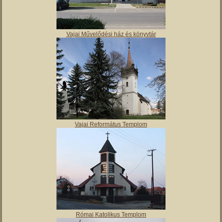
Vajai Művelődési ház és könyvtár
Vajai Református Templom
Római Katolikus Templom