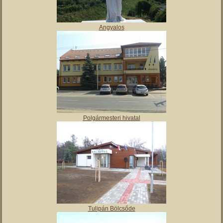
Angyalos
Polgármesteri hivatal
Tulipán Bölcsőde