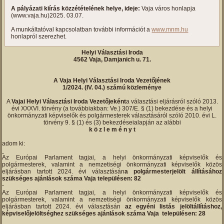
A pályázati kiírás közzétételének helye, ideje:
Vaja város honlapja
(www.vaja.hu)2025. 03.07.
A munkáltatóval kapcsolatban további információt a
www.mnm.hu
honlapról szerezhet.
Helyi Választási Iroda
4562 Vaja, Damjanich u. 71.
A Vaja Helyi Választási Iroda Vezetőjének
1/2024. (IV. 04.) számú közleménye
A
Vajai Helyi Választási Iroda Vezetőjeként
a választási eljárásról szóló 2013.
évi XXXVI. törvény (a továbbiakban: Ve.) 307/E. § (1) bekezdése és a helyi
önkormányzati képviselők és polgármesterek választásáról szóló 2010. évi L.
törvény 9. § (1) és (3) bekezdéseialapján az alábbi
k ö z l e m é n y t
adom ki:
Az Európai Parlament tagjai, a helyi önkormányzati képviselők és
polgármesterek, valamint a nemzetiségi önkormányzati képviselők közös
eljárásban tartott 2024. évi választásán
a polgármesterjelölt állításához
szükséges ajánlások száma Vaja településen: 82
Az Európai Parlament tagjai, a helyi önkormányzati képviselők és
polgármesterek, valamint a nemzetiségi önkormányzati képviselők közös
eljárásban tartott 2024. évi választásán
az egyéni listás jelöltállításhoz,
képviselőjelöltséghez szükséges ajánlások száma Vaja településen: 28