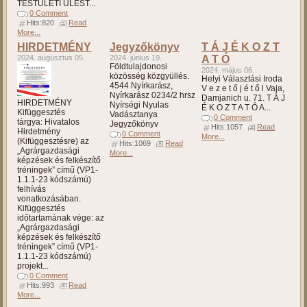
TESTÜLETI ÜLÉST...
0 Comment
Hits:820
Read
More...
HIRDETMÉNY
Jegyzőkönyv
T Á J É K O Z T
2024. augusztus 05.
2024. június 19.
A T Ó
Földtulajdonosi
2024. május 06.
közösség közgyüllés.
Helyi Választási Iroda
4544 Nyírkarász,
V e z e t ő j é t ő l Vaja,
Nyírkarász 0234/2 hrsz
Damjanich u. 71. T Á J
HIRDETMÉNY
Nyírségi Nyulas
É K O Z T A T Ó A...
Kifüggesztés
Vadásztanya
0 Comment
tárgya: Hivatalos
Jegyzőkönyv
Hits:1057
Read
Hirdetmény
0 Comment
More...
(Kifüggesztésre) az
Hits:1069
Read
„Agrárgazdasági
More...
képzések és felkészítő
tréningek” című (VP1-
1.1.1-23 kódszámú)
felhívás
vonatkozásában.
Kifüggesztés
időtartamának vége: az
„Agrárgazdasági
képzések és felkészítő
tréningek” című (VP1-
1.1.1-23 kódszámú)
projekt...
0 Comment
Hits:993
Read
More...