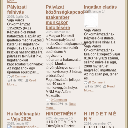
More...
Pályázati
Pályázat
Ingatlan eladás
felhívás
közönségkapcsolati
2025. január 14.
2025. április 09.
szakember
Vaja Város
munkakör
Önkormányzat
betöltésére
135/2025 (IV.1)
Vaja Város
Képviselő-testületi
2025. március 07.
Önkormányzatának
a Magyar Nemzeti
határozata alapján az
Képviselő-testülete,
Múzeumpályázatot
ipartelep megnevezésű
megvételre kínálja a
hirdetKözönségkapcsolati
külterületi ingatlanok
Vaja Város
szakembermunkakör
(vajai 0121/23-0121/30
Önkormányzatának
betöltésére A
hrsz-ú) hasznosítására
tulajdonát képező vajai
jogviszony
pályázati felhívást ír ki.
019/3 helyrajzi számú,
időtartama:határozatlan
Ingatlanokkal
szántó művelési ágú,
idejű, Munka
kapcsolatos tudnivalók:
2908 m2 terület
törvénykönyve szerinti
Az ingatlanok egy
nagyságú ingatlanát.
munkaviszony, 3 hónap
újonnan épült ipari...
Az ing atlan per, teher
próbaidővel
0 Comment
és...
Foglalkoztatás jellege:
Hits:792
Read
0 Comment
heti 40 óra A
More...
Hits:1040
Read
munkavégzés helye:
More...
MNM Vay Ádám
Muzeális...
0 Comment
Hits:1074
Read
More...
Hulladéknaptár
HIRDETMÉNY
H I R D E T M É
– Vaja 2025
2024. december 10.
N Y
H I R D E T M É N Y
2025. január 07.
2024. december 07.
Értesítjük a Tisztelt
H I R D E T M É N Y