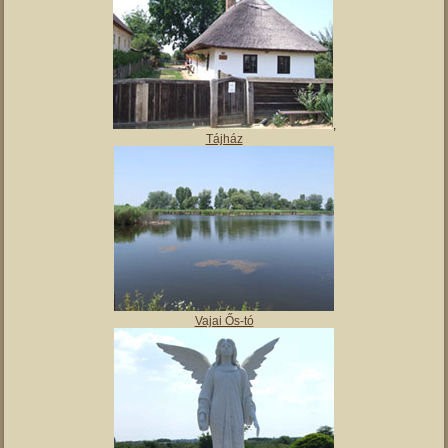
,
Tájház
Vajai Ős-tó