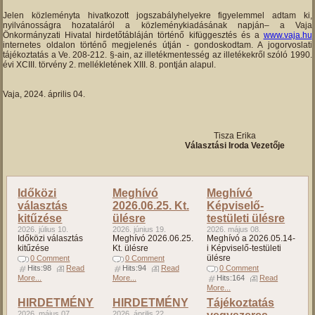
Jelen közleményta hivatkozott jogszabályhelyekre figyelemmel adtam ki,
nyilvánosságra hozataláról a közleménykiadásának napján– a Vaja
Önkormányzati Hivatal hirdetőtábláján történő kifüggesztés és a
www.vaja.hu
internetes oldalon történő megjelenés útján - gondoskodtam. A jogorvoslati
tájékoztatás a Ve. 208-212. §-ain, az illetékmentesség az illetékekről szóló 1990.
évi XCIII. törvény 2. mellékletének XIII. 8. pontján alapul.
Vaja, 2024. április 04.
Tisza Erika
Választási Iroda Vezetője
Időközi
Meghívó
Meghívó
választás
2026.06.25. Kt.
Képviselő-
kitűzése
ülésre
testületi ülésre
2026. július 10.
2026. június 19.
2026. május 08.
Időközi választás
Meghívó 2026.06.25.
Meghívó a 2026.05.14-
kitűzése
Kt. ülésre
i Képviselő-testületi
ülésre
0 Comment
0 Comment
Hits:98
Read
Hits:94
Read
0 Comment
More...
More...
Hits:164
Read
More...
HIRDETMÉNY
HIRDETMÉNY
Tájékoztatás
2026. május 07.
2026. április 22.