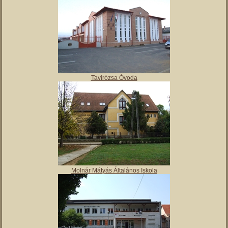
Tavirózsa Óvoda
Molnár Mátyás Általános Iskola