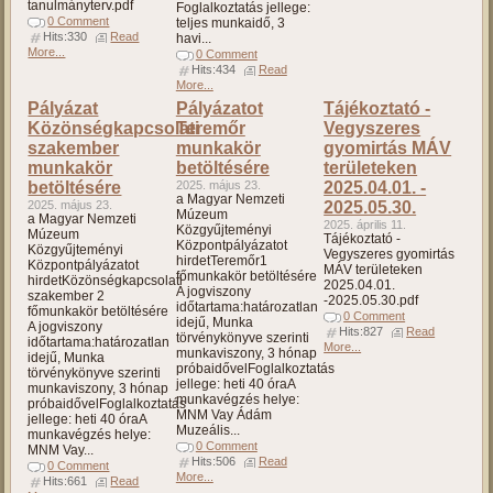
tanulmányterv.pdf
Foglalkoztatás jellege:
0 Comment
teljes munkaidő, 3
Hits:330
Read
havi...
More...
0 Comment
Hits:434
Read
More...
Pályázat
Pályázatot
Tájékoztató -
Közönségkapcsolati
Teremőr
Vegyszeres
szakember
munkakör
gyomirtás MÁV
munkakör
betöltésére
területeken
betöltésére
2025. május 23.
2025.04.01. -
a Magyar Nemzeti
2025. május 23.
2025.05.30.
Múzeum
a Magyar Nemzeti
2025. április 11.
Közgyűjteményi
Múzeum
Tájékoztató -
Központpályázatot
Közgyűjteményi
Vegyszeres gyomirtás
hirdetTeremőr1
Központpályázatot
MÁV területeken
főmunkakör betöltésére
hirdetKözönségkapcsolati
2025.04.01.
A jogviszony
szakember 2
-2025.05.30.pdf
időtartama:határozatlan
főmunkakör betöltésére
0 Comment
idejű, Munka
A jogviszony
Hits:827
Read
törvénykönyve szerinti
időtartama:határozatlan
More...
munkaviszony, 3 hónap
idejű, Munka
próbaidővelFoglalkoztatás
törvénykönyve szerinti
jellege: heti 40 óraA
munkaviszony, 3 hónap
munkavégzés helye:
próbaidővelFoglalkoztatás
MNM Vay Ádám
jellege: heti 40 óraA
Muzeális...
munkavégzés helye:
0 Comment
MNM Vay...
Hits:506
Read
0 Comment
More...
Hits:661
Read