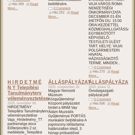
betöltésére.
VAJA VÁROS ROMA
Hits:309
Read
NEMZETISÉGI
More...
0 Comment
ÖNKORMÁNYZATA
Hits:252
Read
DECEMBER 01-ÉN
More...
/HETFŐN DU. 15:00
ÓRAI KEZDETTEL
KÖZMEGHALLGATÁSSAL
EGYBEKÖTÖTT
KÉPVISELŐ-
TESTÜLETI ÜLÉST
TART. HELYE: VAJAI
POLGÁRMESTERI
HIVATAL
HÁZASSÁGKÖTŐ
TERME. MINDEN...
0 Comment
Hits:270
Read
More...
H I R D E T M É
ÁLLÁSPÁLYÁZAT
ÁLLÁSPÁLYÁZAT
N Y Telepítési
2025. szeptember 26.
2025. június 11.
Magyar Nemzeti
Óvodaigazgató
Tanulmányterv
Múzeum
pályázat.pdf
véleményeztetése
Közgyűjteményi
0 Comment
2025. november 06.
Központ pályázatot
Hits:506
Read
HIRDETMÉNY
hirdet a MNM Vay
More...
Telepítési Tanulmányterv
Ádám Muzeális
véleményeztetése
Gyűjteménye PORTÁS
Vaja_Hirdetmény_TT
munkakör betöltésére A
partnersége.docx
jogviszony időtartama:
Előterjesztés 2.sz.
határozatlan idejű, 3
melléklete_Telepítési
hónap próbaidővel