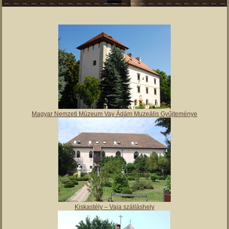
Magyar Nemzeti Múzeum Vay Ádám Muzeális Gyűjteménye
Kiskastély – Vaja szálláshely