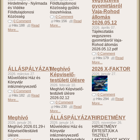
vegyszeres
Hirdetmény - Nyírmada
Földtulajdonosi
gyomirtásról
és Vidéke
Közösség gyűlés
Vaja-Rohod
Földtulajdonosi
összehívása.
Közösség
állomás
0 Comment
0 Comment
Hits:156
Read
2026.05.12
Hits:188
Read
More...
2026. április 07.
More...
Tájékoztatás
vegyszeres
gyomirtásról Vaja-
Rohod állomás
2026.05.12.pdf
0 Comment
Hits:179
Read
More...
ÁLLÁSPÁLYÁZAT
Meghívó
2026 X-FAKTOR
2026. március 27.
Képviselő-
2026. január 27.
Művelődési Ház és
testületi ülésre
Könyvtár
2026. február 10.
intézményvezető
Meghívó Képviselő-
0 Comment
testületi ülésre
0 Comment
Hits:182
Read
2026.02.12
Hits:294
Read
More...
0 Comment
More...
Hits:230
Read
More...
Meghívó
ÁLLÁSPÁLYÁZAT
HIRDETMÉNY
2026. január 26.
2026. január 14.
2025. november 26.
Meghívó 2026.01.29-i
Művelédési Ház és
HIRDETMÉNY
Képviselőtestületi
Könyvtár
ÉRTESÍTJÜK A
ülésre.
intézményvezető
TISZTELT
Munkakör/feladatkör
LAKOSSÁGOT, HOGY
0 Comment