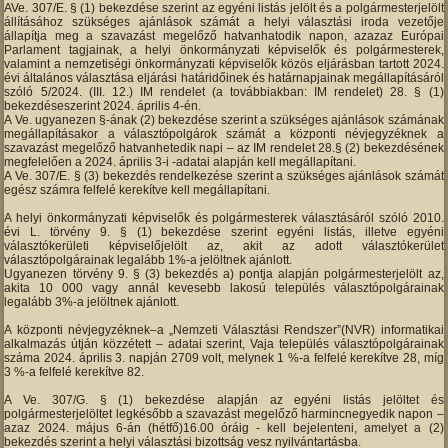
AVe. 307/E. § (1) bekezdése szerint az egyéni listás jelölt és a polgármesterjelölt
állításához szükséges ajánlások számát a helyi választási iroda vezetője
állapítja meg a szavazást megelőző hatvanhatodik napon, azazaz Európai
Parlament tagjainak, a helyi önkormányzati képviselők és polgármesterek,
valamint a nemzetiségi önkormányzati képviselők közös eljárásban tartott 2024.
évi általános választása eljárási határidőinek és határnapjainak megállapításáról
szóló 5/2024. (III. 12.) IM rendelet (a továbbiakban: IM rendelet) 28. § (1)
bekezdéseszerint 2024. április 4-én.
A Ve. ugyanezen §-ának (2) bekezdése szerint a szükséges ajánlások számának
megállapításakor a választópolgárok számát a központi névjegyzéknek a
szavazást megelőző hatvanhetedik napi – az IM rendelet 28.§ (2) bekezdésének
megfelelően a 2024. április 3-i -adatai alapján kell megállapítani.
A Ve. 307/E. § (3) bekezdés rendelkezése szerint a szükséges ajánlások számát
egész számra felfelé kerekítve kell megállapítani.
A helyi önkormányzati képviselők és polgármesterek választásáról szóló 2010.
évi L. törvény 9. § (1) bekezdése szerint egyéni listás, illetve egyéni
választókerületi képviselőjelölt az, akit az adott választókerület
választópolgárainak legalább 1%-a jelöltnek ajánlott.
Ugyanezen törvény 9. § (3) bekezdés a) pontja alapján polgármesterjelölt az,
akita 10 000 vagy annál kevesebb lakosú település választópolgárainak
legalább 3%-a jelöltnek ajánlott.
A központi névjegyzéknek–a „Nemzeti Választási Rendszer”(NVR) informatikai
alkalmazás útján közzétett – adatai szerint, Vaja település választópolgárainak
száma 2024. április 3. napján 2709 volt, melynek 1 %-a felfelé kerekítve 28, míg
3 %-a felfelé kerekítve 82.
A Ve. 307/G. § (1) bekezdése alapján az egyéni listás jelöltet és
polgármesterjelöltet legkésőbb a szavazást megelőző harmincnegyedik napon –
azaz 2024. május 6-án (hétfő)16.00 óráig - kell bejelenteni, amelyet a (2)
bekezdés szerint a helyi választási bizottság vesz nyilvántartásba.