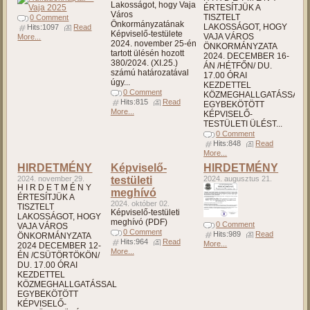
Lakosságot, hogy Vaja
ÉRTESÍTJÜK A
Város
TISZTELT
0 Comment
Önkormányzatának
LAKOSSÁGOT, HOGY
Hits:1097
Read
Képviselő-testülete
VAJA VÁROS
More...
2024. november 25-én
ÖNKORMÁNYZATA
tartott ülésén hozott
2024. DECEMBER 16-
380/2024. (XI.25.)
ÁN /HÉTFŐN/ DU.
számú határozatával
17.00 ÓRAI
úgy...
KEZDETTEL
0 Comment
KÖZMEGHALLGATÁSSAL
Hits:815
Read
EGYBEKÖTÖTT
More...
KÉPVISELŐ-
TESTÜLETI ÜLÉST...
0 Comment
Hits:848
Read
More...
HIRDETMÉNY
Képviselő-
HIRDETMÉNY
2024. november 29.
testületi
2024. augusztus 21.
H I R D E T M É N Y
meghívó
ÉRTESÍTJÜK A
2024. október 02.
TISZTELT
Képviselő-testületi
LAKOSSÁGOT, HOGY
meghívó (PDF)
0 Comment
VAJA VÁROS
0 Comment
Hits:989
Read
ÖNKORMÁNYZATA
Hits:964
Read
More...
2024 DECEMBER 12-
More...
ÉN /CSÜTÖRTÖKÖN/
DU. 17.00 ÓRAI
KEZDETTEL
KÖZMEGHALLGATÁSSAL
EGYBEKÖTÖTT
KÉPVISELŐ-