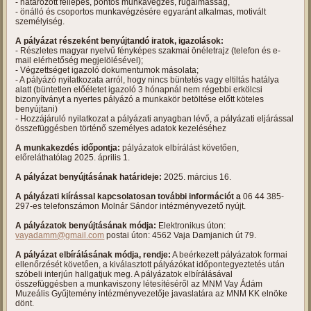
- határozott fellépés, pontos munkavégzés, rugalmasság,
- önálló és csoportos munkavégzésére egyaránt alkalmas, motivált
személyiség.
A pályázat részeként benyújtandó iratok, igazolások:
- Részletes magyar nyelvű fényképes szakmai önéletrajz (telefon és e-
mail elérhetőség megjelölésével);
- Végzettséget igazoló dokumentumok másolata;
- A pályázó nyilatkozata arról, hogy nincs büntetés vagy eltiltás hatálya
alatt (büntetlen előéletet igazoló 3 hónapnál nem régebbi erkölcsi
bizonyítványt a nyertes pályázó a munkakör betöltése előtt köteles
benyújtani)
- Hozzájáruló nyilatkozat a pályázati anyagban lévő, a pályázati eljárással
összefüggésben történő személyes adatok kezeléséhez
A munkakezdés időpontja:
pályázatok elbírálást követően,
előreláthatólag 2025. április 1.
A pályázat benyújtásának határideje:
2025. március 16.
A pályázati kiírással kapcsolatosan további információt a
06 44 385-
297-es telefonszámon Molnár Sándor intézményvezető nyújt.
A pályázatok benyújtásának módja:
Elektronikus úton:
vayadamm@gmail.com
postai úton: 4562 Vaja Damjanich út 79.
A pályázat elbírálásának módja, rendje:
A beérkezett pályázatok formai
ellenőrzését követően, a kiválasztott pályázókat időpontegyeztetés után
szóbeli interjún hallgatjuk meg. A pályázatok elbírálásával
összefüggésben a munkaviszony létesítéséről az MNM Vay Ádám
Muzeális Gyűjtemény intézményvezetője javaslatára az MNM KK elnöke
dönt.