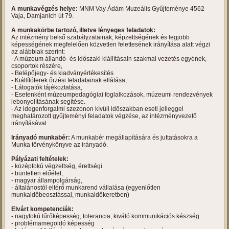
A munkavégzés helye:
MNM Vay Ádám Muzeális Gyűjteménye 4562
Vaja, Damjanich út 79.
A munkakörbe tartozó, illetve lényeges feladatok:
Az intézmény belső szabályzatainak, képzettségének és legjobb
képességének megfelelően közvetlen felettesének irányítása alatt végzi
az alábbiak szerint:
- A múzeum állandó- és időszaki kiállításain szakmai vezetés egyének,
csoportok részére,
- Belépőjegy- és kiadványértékesítés
- Kiállítóterek őrzési feladatainak ellátása,
- Látogatók tájékoztatása,
- Esetenként múzeumpedagógiai foglalkozások, múzeumi rendezvények
lebonyolításának segítése.
- Az idegenforgalmi szezonon kívüli időszakban eseti jelleggel
meghatározott gyűjteményi feladatok végzése, az intézményvezető
irányításával.
Irányadó munkabér:
A munkabér megállapítására és juttatásokra a
Munka törvénykönyve az irányadó.
Pályázati feltételek:
- középfokú végzettség, érettségi
- büntetlen előélet,
- magyar állampolgárság,
- általánostól eltérő munkarend vállalása (egyenlőtlen
munkaidőbeosztással, munkaidőkeretben)
Elvárt kompetenciák:
- nagyfokú tűrőképesség, tolerancia, kiváló kommunikációs készség
- problémamegoldó képesség