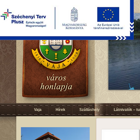
Vaja
Hírek
Szálláshely
Látnivalók – t