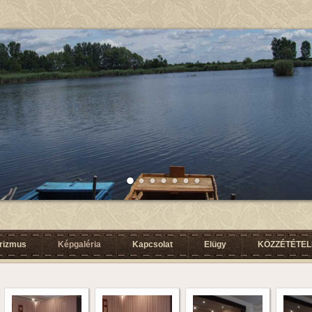
urizmus
Képgaléria
Kapcsolat
Elügy
KÖZZÉTÉTELI