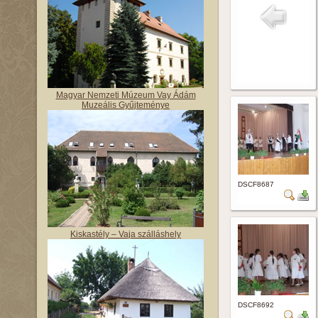
Magyar Nemzeti Múzeum Vay Ádám
Muzeális Gyűjteménye
DSCF8687
Kiskastély – Vaja szálláshely
DSCF8692