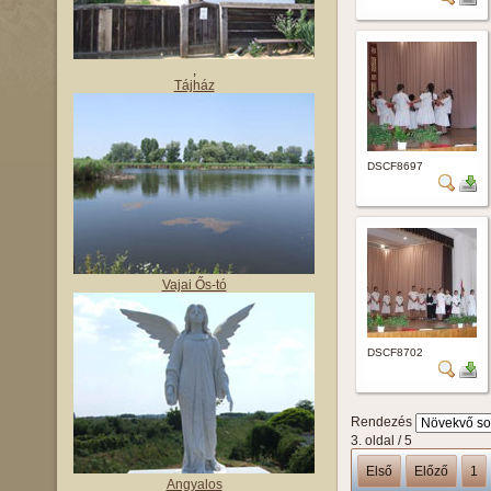
,
Tájház
DSCF8697
Vajai Ős-tó
DSCF8702
Rendezés
3. oldal / 5
Első
Előző
1
Angyalos