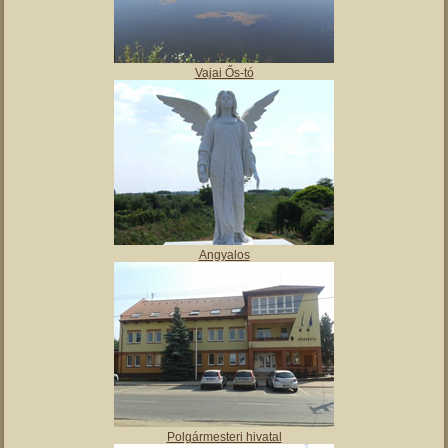
,
Tájház
Vajai Ős-tó