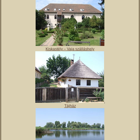
Magyar Nemzeti Múzeum Vay Ádám Muzeális Gyűjteménye
Kiskastély – Vaja szálláshely