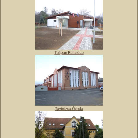
Angyalos
Polgármesteri hivatal
Tulipán Bölcsőde