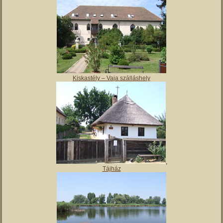
Magyar Nemzeti Múzeum Vay Ádám Muzeális Gyűjteménye
Kiskastély – Vaja szálláshely