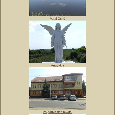
,
Tájház
Vajai Ős-tó