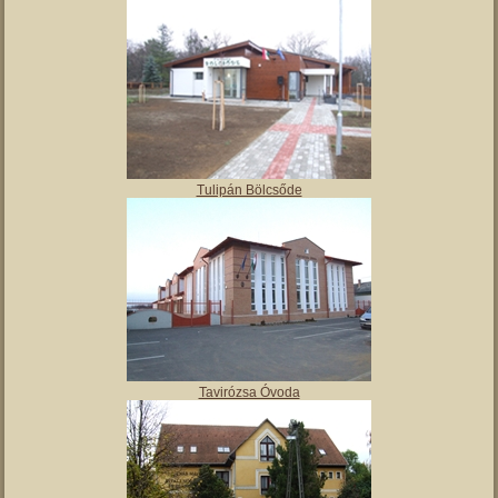
Angyalos
Polgármesteri hivatal
Tulipán Bölcsőde