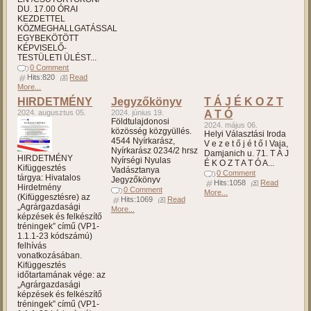
DU. 17.00 ÓRAI
KEZDETTEL
KÖZMEGHALLGATÁSSAL
EGYBEKÖTÖTT
KÉPVISELŐ-
TESTÜLETI ÜLÉST...
0 Comment
Hits:820
Read
More...
HIRDETMÉNY
Jegyzőkönyv
T Á J É K O Z T
2024. augusztus 05.
2024. június 19.
A T Ó
Földtulajdonosi
2024. május 06.
közösség közgyüllés.
Helyi Választási Iroda
4544 Nyírkarász,
V e z e t ő j é t ő l Vaja,
Nyírkarász 0234/2 hrsz
Damjanich u. 71. T Á J
HIRDETMÉNY
Nyírségi Nyulas
É K O Z T A T Ó A...
Kifüggesztés
Vadásztanya
0 Comment
tárgya: Hivatalos
Jegyzőkönyv
Hits:1058
Read
Hirdetmény
0 Comment
More...
(Kifüggesztésre) az
Hits:1069
Read
„Agrárgazdasági
More...
képzések és felkészítő
tréningek” című (VP1-
1.1.1-23 kódszámú)
felhívás
vonatkozásában.
Kifüggesztés
időtartamának vége: az
„Agrárgazdasági
képzések és felkészítő
tréningek” című (VP1-