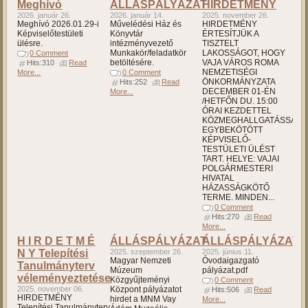
Meghívó
ÁLLÁSPÁLYÁZAT
HIRDETMÉNY
2026. január 26.
2026. január 14.
2025. november 26.
Meghívó 2026.01.29-i
Művelédési Ház és
HIRDETMÉNY
Képviselőtestületi
Könyvtár
ÉRTESÍTJÜK A
ülésre.
intézményvezető
TISZTELT
Munkakör/feladatkör
LAKOSSÁGOT, HOGY
0 Comment
betöltésére.
VAJA VÁROS ROMA
Hits:310
Read
NEMZETISÉGI
More...
0 Comment
ÖNKORMÁNYZATA
Hits:252
Read
DECEMBER 01-ÉN
More...
/HETFŐN DU. 15:00
ÓRAI KEZDETTEL
KÖZMEGHALLGATÁSSAL
EGYBEKÖTÖTT
KÉPVISELŐ-
TESTÜLETI ÜLÉST
TART. HELYE: VAJAI
POLGÁRMESTERI
HIVATAL
HÁZASSÁGKÖTŐ
TERME. MINDEN...
0 Comment
Hits:270
Read
More...
H I R D E T M É
ÁLLÁSPÁLYÁZAT
ÁLLÁSPÁLYÁZAT
N Y Telepítési
2025. szeptember 26.
2025. június 11.
Magyar Nemzeti
Óvodaigazgató
Tanulmányterv
Múzeum
pályázat.pdf
véleményeztetése
Közgyűjteményi
0 Comment
2025. november 06.
Központ pályázatot
Hits:506
Read
HIRDETMÉNY
hirdet a MNM Vay
More...
Telepítési Tanulmányterv