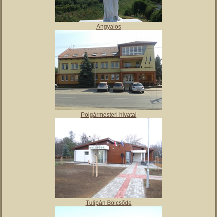
Angyalos
Polgármesteri hivatal
Tulipán Bölcsőde