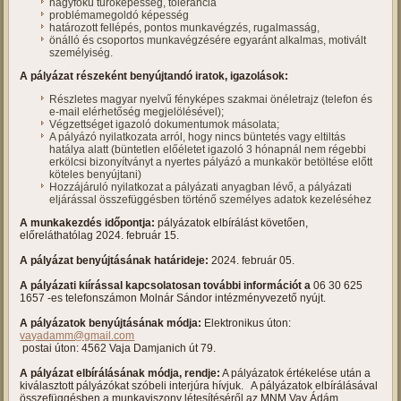
nagyfokú tűrőképesség, tolerancia
problémamegoldó képesség
határozott fellépés, pontos munkavégzés, rugalmasság,
önálló és csoportos munkavégzésére egyaránt alkalmas, motivált
személyiség.
A pályázat részeként benyújtandó iratok, igazolások:
Részletes magyar nyelvű fényképes szakmai önéletrajz (telefon és
e-mail elérhetőség megjelölésével);
Végzettséget igazoló dokumentumok másolata;
A pályázó nyilatkozata arról, hogy nincs büntetés vagy eltiltás
hatálya alatt (büntetlen előéletet igazoló 3 hónapnál nem régebbi
erkölcsi bizonyítványt a nyertes pályázó a munkakör betöltése előtt
köteles benyújtani)
Hozzájáruló nyilatkozat a pályázati anyagban lévő, a pályázati
eljárással összefüggésben történő személyes adatok kezeléséhez
A munkakezdés időpontja:
pályázatok elbírálást követően,
előreláthatólag 2024. február 15.
A pályázat benyújtásának határideje:
2024. február 05.
A pályázati kiírással kapcsolatosan további információt a
06 30 625
1657 -es telefonszámon Molnár Sándor intézményvezető nyújt.
A pályázatok benyújtásának módja:
Elektronikus úton:
vayadamm@gmail.com
postai úton: 4562 Vaja Damjanich út 79.
A pályázat elbírálásának módja, rendje:
A pályázatok értékelése után a
kiválasztott pályázókat szóbeli interjúra hívjuk. A pályázatok elbírálásával
összefüggésben a munkaviszony létesítéséről az MNM Vay Ádám