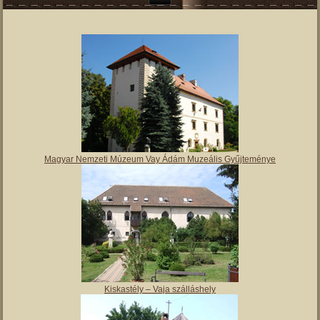
Magyar Nemzeti Múzeum Vay Ádám Muzeális Gyűjteménye
Kiskastély – Vaja szálláshely