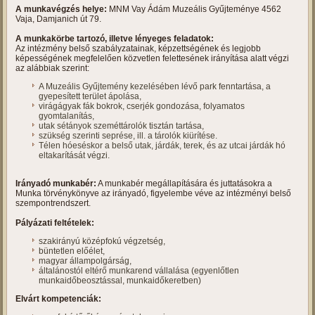
A munkavégzés helye:
MNM Vay Ádám Muzeális Gyűjteménye 4562
Vaja, Damjanich út 79.
A munkakörbe tartozó, illetve lényeges feladatok:
Az intézmény belső szabályzatainak, képzettségének és legjobb
képességének megfelelően közvetlen felettesének irányítása alatt végzi
az alábbiak szerint:
A Muzeális Gyűjtemény kezelésében lévő park fenntartása, a
gyepesített terület ápolása,
virágágyak fák bokrok, cserjék gondozása, folyamatos
gyomtalanítás,
utak sétányok szeméttárolók tisztán tartása,
szükség szerinti seprése, ill. a tárolók kiürítése.
Télen hóeséskor a belső utak, járdák, terek, és az utcai járdák hó
eltakarítását végzi.
Irányadó munkabér:
A munkabér megállapítására és juttatásokra a
Munka törvénykönyve az irányadó, figyelembe véve az intézményi belső
szempontrendszert.
Pályázati feltételek:
szakirányú középfokú végzetség,
büntetlen előélet,
magyar állampolgárság,
általánostól eltérő munkarend vállalása (egyenlőtlen
munkaidőbeosztással, munkaidőkeretben)
Elvárt kompetenciák: