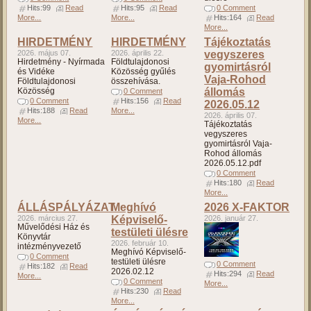
Hits:99
Read
Hits:95
Read
0 Comment
More...
More...
Hits:164
Read
More...
HIRDETMÉNY
HIRDETMÉNY
Tájékoztatás
2026. május 07.
2026. április 22.
vegyszeres
Hirdetmény - Nyírmada
Földtulajdonosi
gyomirtásról
és Vidéke
Közösség gyűlés
Vaja-Rohod
Földtulajdonosi
összehívása.
Közösség
állomás
0 Comment
0 Comment
Hits:156
Read
2026.05.12
Hits:188
Read
More...
2026. április 07.
More...
Tájékoztatás
vegyszeres
gyomirtásról Vaja-
Rohod állomás
2026.05.12.pdf
0 Comment
Hits:180
Read
More...
ÁLLÁSPÁLYÁZAT
Meghívó
2026 X-FAKTOR
2026. március 27.
Képviselő-
2026. január 27.
Művelődési Ház és
testületi ülésre
Könyvtár
2026. február 10.
intézményvezető
Meghívó Képviselő-
0 Comment
testületi ülésre
0 Comment
Hits:182
Read
2026.02.12
Hits:294
Read
More...
0 Comment
More...
Hits:230
Read
More...