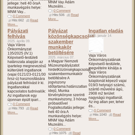
MNM Vay Ádám
jellege: heti 40 óraA
Muzeális...
munkavégzés helye:
0 Comment
MNM Vay...
Hits:506
Read
0 Comment
More...
Hits:662
Read
More...
Pályázati
Pályázat
Ingatlan eladás
felhívás
közönségkapcsolati
2025. január 14.
2025. április 09.
szakember
Vaja Város
munkakör
Önkormányzat
betöltésére
135/2025 (IV.1)
Vaja Város
Képviselő-testületi
2025. március 07.
Önkormányzatának
a Magyar Nemzeti
határozata alapján az
Képviselő-testülete,
Múzeumpályázatot
ipartelep megnevezésű
megvételre kínálja a
hirdetKözönségkapcsolati
külterületi ingatlanok
Vaja Város
szakembermunkakör
(vajai 0121/23-0121/30
Önkormányzatának
betöltésére A
hrsz-ú) hasznosítására
tulajdonát képező vajai
jogviszony
pályázati felhívást ír ki.
019/3 helyrajzi számú,
időtartama:határozatlan
Ingatlanokkal
szántó művelési ágú,
idejű, Munka
kapcsolatos tudnivalók:
2908 m2 terület
törvénykönyve szerinti
Az ingatlanok egy
nagyságú ingatlanát.
munkaviszony, 3 hónap
újonnan épült ipari...
Az ing atlan per, teher
próbaidővel
0 Comment
és...
Foglalkoztatás jellege:
Hits:793
Read
0 Comment
heti 40 óra A
More...
Hits:1040
Read
munkavégzés helye:
More...
MNM Vay Ádám
Muzeális...
0 Comment
Hits:1075
Read