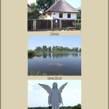
,
Tájház
Vajai Ős-tó