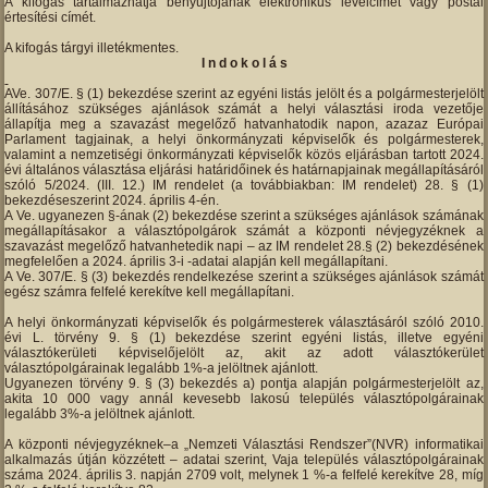
A kifogás tartalmazhatja benyújtójának elektronikus levélcímét vagy postai
értesítési címét.
A kifogás tárgyi illetékmentes.
I n d o k o l á s
AVe. 307/E. § (1) bekezdése szerint az egyéni listás jelölt és a polgármesterjelölt
állításához szükséges ajánlások számát a helyi választási iroda vezetője
állapítja meg a szavazást megelőző hatvanhatodik napon, azazaz Európai
Parlament tagjainak, a helyi önkormányzati képviselők és polgármesterek,
valamint a nemzetiségi önkormányzati képviselők közös eljárásban tartott 2024.
évi általános választása eljárási határidőinek és határnapjainak megállapításáról
szóló 5/2024. (III. 12.) IM rendelet (a továbbiakban: IM rendelet) 28. § (1)
bekezdéseszerint 2024. április 4-én.
A Ve. ugyanezen §-ának (2) bekezdése szerint a szükséges ajánlások számának
megállapításakor a választópolgárok számát a központi névjegyzéknek a
szavazást megelőző hatvanhetedik napi – az IM rendelet 28.§ (2) bekezdésének
megfelelően a 2024. április 3-i -adatai alapján kell megállapítani.
A Ve. 307/E. § (3) bekezdés rendelkezése szerint a szükséges ajánlások számát
egész számra felfelé kerekítve kell megállapítani.
A helyi önkormányzati képviselők és polgármesterek választásáról szóló 2010.
évi L. törvény 9. § (1) bekezdése szerint egyéni listás, illetve egyéni
választókerületi képviselőjelölt az, akit az adott választókerület
választópolgárainak legalább 1%-a jelöltnek ajánlott.
Ugyanezen törvény 9. § (3) bekezdés a) pontja alapján polgármesterjelölt az,
akita 10 000 vagy annál kevesebb lakosú település választópolgárainak
legalább 3%-a jelöltnek ajánlott.
A központi névjegyzéknek–a „Nemzeti Választási Rendszer”(NVR) informatikai
alkalmazás útján közzétett – adatai szerint, Vaja település választópolgárainak
száma 2024. április 3. napján 2709 volt, melynek 1 %-a felfelé kerekítve 28, míg