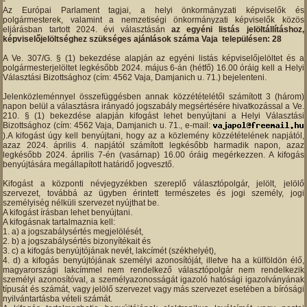
Az Európai Parlament tagjai, a helyi önkormányzati képviselők és
polgármesterek, valamint a nemzetiségi önkormányzati képviselők közös
eljárásban tartott 2024. évi választásán
az egyéni listás jelöltállításhoz,
képviselőjelöltséghez szükséges ajánlások száma Vaja településen: 28
A Ve. 307/G. § (1) bekezdése alapján az egyéni listás képviselőjelöltet és a
polgármesterjelöltet legkésőbb 2024. május 6-án (hétfő) 16.00 óráig kell a Helyi
Választási Bizottsághoz (cím: 4562 Vaja, Damjanich u. 71.) bejelenteni.
Jelenközleménnyel összefüggésben annak közzétételétől számított 3 (három)
napon belül a választásra irányadó jogszabály megsértésére hivatkozással a Ve.
210. § (1) bekezdése alapján kifogást lehet benyújtani a Helyi Választási
Bizottsághoz (cím: 4562 Vaja, Damjanich u. 71., e-mail:
).A kifogást úgy kell benyújtani, hogy az a közlemény közzétételének napjától,
azaz 2024. április 4. napjától számított legkésőbb harmadik napon, azaz
legkésőbb 2024. április 7-én (vasárnap) 16.00 óráig megérkezzen. A kifogás
benyújtására megállapított határidő jogvesztő.
Kifogást a központi névjegyzékben szereplő választópolgár, jelölt, jelölő
szervezet, továbbá az ügyben érintett természetes és jogi személy, jogi
személyiség nélküli szervezet nyújthat be.
A kifogást írásban lehet benyújtani.
A kifogásnak tartalmaznia kell:
a) a jogszabálysértés megjelölését,
b) a jogszabálysértés bizonyítékait és
c) a kifogás benyújtójának nevét, lakcímét (székhelyét),
d) a kifogás benyújtójának személyi azonosítóját, illetve ha a külföldön élő,
magyarországi lakcímmel nem rendelkező választópolgár nem rendelkezik
személyi azonosítóval, a személyazonosságát igazoló hatósági igazolványának
típusát és számát, vagy jelölő szervezet vagy más szervezet esetében a bírósági
nyilvántartásba vételi számát.