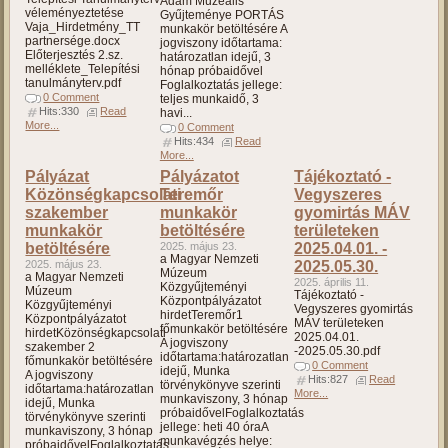
Ádám Muzeális
véleményeztetése
Gyűjteménye PORTÁS
Vaja_Hirdetmény_TT
munkakör betöltésére A
partnersége.docx
jogviszony időtartama:
Előterjesztés 2.sz.
határozatlan idejű, 3
melléklete_Telepítési
hónap próbaidővel
tanulmányterv.pdf
Foglalkoztatás jellege:
0 Comment
teljes munkaidő, 3
Hits:330
Read
havi...
More...
0 Comment
Hits:434
Read
More...
Pályázat
Pályázatot
Tájékoztató -
Közönségkapcsolati
Teremőr
Vegyszeres
szakember
munkakör
gyomirtás MÁV
munkakör
betöltésére
területeken
betöltésére
2025. május 23.
2025.04.01. -
a Magyar Nemzeti
2025. május 23.
2025.05.30.
Múzeum
a Magyar Nemzeti
2025. április 11.
Közgyűjteményi
Múzeum
Tájékoztató -
Központpályázatot
Közgyűjteményi
Vegyszeres gyomirtás
hirdetTeremőr1
Központpályázatot
MÁV területeken
főmunkakör betöltésére
hirdetKözönségkapcsolati
2025.04.01.
A jogviszony
szakember 2
-2025.05.30.pdf
időtartama:határozatlan
főmunkakör betöltésére
0 Comment
idejű, Munka
A jogviszony
Hits:827
Read
törvénykönyve szerinti
időtartama:határozatlan
More...
munkaviszony, 3 hónap
idejű, Munka
próbaidővelFoglalkoztatás
törvénykönyve szerinti
jellege: heti 40 óraA
munkaviszony, 3 hónap
munkavégzés helye:
próbaidővelFoglalkoztatás