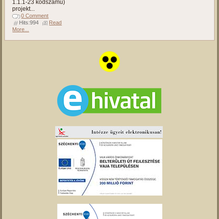
1.1.1-23 kódszámú)
projekt...
0 Comment
Hits:994
Read
More...