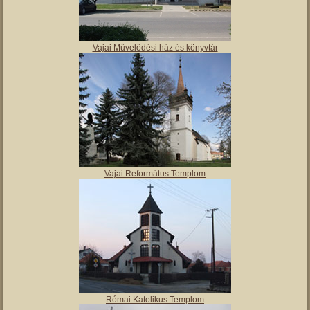
Vajai Művelődési ház és könyvtár
Vajai Református Templom
Római Katolikus Templom