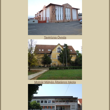
Tavirózsa Óvoda
Molnár Mátyás Általános Iskola