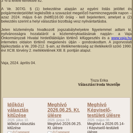
3 %-a felfelé kerekítve 82.
A Ve. 307/G. § (1) bekezdése alapján az egyéni listás jelöltet és
polgármesterjelöltet legkésőbb a szavazást megelőző harmincnegyedik napon –
azaz 2024. május 6-án (hétfő)16.00 óráig - kell bejelenteni, amelyet a (2)
bekezdés szerint a helyi választási bizottság vesz nyilvántartásba.
Jelen közleményta hivatkozott jogszabályhelyekre figyelemmel adtam ki,
nyilvánosságra hozataláról a közleménykiadásának napján– a Vaja
Önkormányzati Hivatal hirdetőtábláján történő kifüggesztés és a
www.vaja.hu
internetes oldalon történő megjelenés útján - gondoskodtam. A jogorvoslati
tájékoztatás a Ve. 208-212. §-ain, az illetékmentesség az illetékekről szóló 1990.
évi XCIII. törvény 2. mellékletének XIII. 8. pontján alapul.
Vaja, 2024. április 04.
Tisza Erika
Választási Iroda Vezetője
Időközi
Meghívó
Meghívó
választás
2026.06.25. Kt.
Képviselő-
kitűzése
ülésre
testületi ülésre
2026. július 10.
2026. június 19.
2026. május 08.
Időközi választás
Meghívó 2026.06.25.
Meghívó a 2026.05.14-
kitűzése
Kt. ülésre
i Képviselő-testületi
ülésre
0 Comment
0 Comment