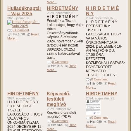
More...
Hulladéknaptár
HIRDETMÉNY
H I R D E T M É
– Vaja 2025
2024. december 10.
N Y
H I R D E T M É N Y
2025. január 07.
2024. december 07.
Értesítjük a Tisztelt
H I R D E T M É N Y
Lakosságot, hogy Vaja
ÉRTESÍTJÜK A
Város
TISZTELT
0 Comment
Önkormányzatának
LAKOSSÁGOT, HOGY
Hits:1098
Read
Képviselő-testülete
VAJA VÁROS
More...
2024. november 25-én
ÖNKORMÁNYZATA
tartott ülésén hozott
2024. DECEMBER 16-
380/2024. (XI.25.)
ÁN /HÉTFŐN/ DU.
számú határozatával
17.00 ÓRAI
úgy...
KEZDETTEL
0 Comment
KÖZMEGHALLGATÁSSAL
Hits:815
Read
EGYBEKÖTÖTT
More...
KÉPVISELŐ-
TESTÜLETI ÜLÉST...
0 Comment
Hits:849
Read
More...
HIRDETMÉNY
Képviselő-
HIRDETMÉNY
2024. november 29.
testületi
2024. augusztus 21.
H I R D E T M É N Y
meghívó
ÉRTESÍTJÜK A
2024. október 02.
TISZTELT
Képviselő-testületi
LAKOSSÁGOT, HOGY
meghívó (PDF)
0 Comment
VAJA VÁROS
0 Comment
Hits:989
Read
ÖNKORMÁNYZATA
Hits:964
Read
More...
2024 DECEMBER 12-
More...
ÉN /CSÜTÖRTÖKÖN/