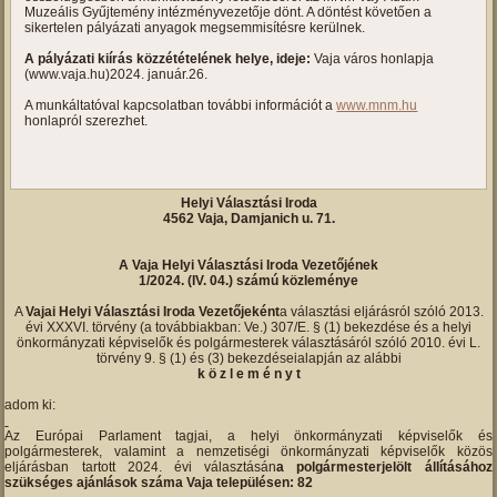
Muzeális Gyűjtemény intézményvezetője dönt. A döntést követően a
sikertelen pályázati anyagok megsemmisítésre kerülnek.
A pályázati kiírás közzétételének helye, ideje:
Vaja város honlapja
(www.vaja.hu)2024. január.26.
A munkáltatóval kapcsolatban további információt a
www.mnm.hu
honlapról szerezhet.
Helyi Választási Iroda
4562 Vaja, Damjanich u. 71.
A Vaja Helyi Választási Iroda Vezetőjének
1/2024. (IV. 04.) számú közleménye
A
Vajai Helyi Választási Iroda Vezetőjeként
a választási eljárásról szóló 2013.
évi XXXVI. törvény (a továbbiakban: Ve.) 307/E. § (1) bekezdése és a helyi
önkormányzati képviselők és polgármesterek választásáról szóló 2010. évi L.
törvény 9. § (1) és (3) bekezdéseialapján az alábbi
k ö z l e m é n y t
adom ki:
Az Európai Parlament tagjai, a helyi önkormányzati képviselők és
polgármesterek, valamint a nemzetiségi önkormányzati képviselők közös
eljárásban tartott 2024. évi választásán
a polgármesterjelölt állításához
szükséges ajánlások száma Vaja településen: 82