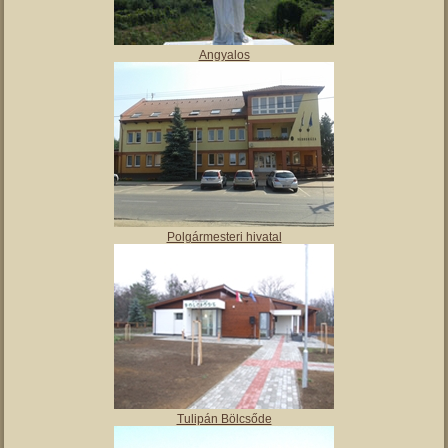
Angyalos
Polgármesteri hivatal
Tulipán Bölcsőde