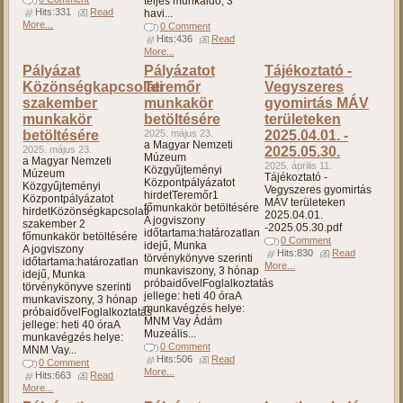
teljes munkaidő, 3
Hits:331
Read
havi...
More...
0 Comment
Hits:436
Read
More...
Pályázat
Pályázatot
Tájékoztató -
Közönségkapcsolati
Teremőr
Vegyszeres
szakember
munkakör
gyomirtás MÁV
munkakör
betöltésére
területeken
betöltésére
2025. május 23.
2025.04.01. -
a Magyar Nemzeti
2025. május 23.
2025.05.30.
Múzeum
a Magyar Nemzeti
2025. április 11.
Közgyűjteményi
Múzeum
Tájékoztató -
Központpályázatot
Közgyűjteményi
Vegyszeres gyomirtás
hirdetTeremőr1
Központpályázatot
MÁV területeken
főmunkakör betöltésére
hirdetKözönségkapcsolati
2025.04.01.
A jogviszony
szakember 2
-2025.05.30.pdf
időtartama:határozatlan
főmunkakör betöltésére
0 Comment
idejű, Munka
A jogviszony
Hits:830
Read
törvénykönyve szerinti
időtartama:határozatlan
More...
munkaviszony, 3 hónap
idejű, Munka
próbaidővelFoglalkoztatás
törvénykönyve szerinti
jellege: heti 40 óraA
munkaviszony, 3 hónap
munkavégzés helye:
próbaidővelFoglalkoztatás
MNM Vay Ádám
jellege: heti 40 óraA
Muzeális...
munkavégzés helye:
0 Comment
MNM Vay...
Hits:506
Read
0 Comment
More...
Hits:663
Read
More...