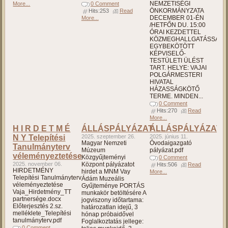
NEMZETISÉGI
More...
0 Comment
ÖNKORMÁNYZATA
Hits:253
Read
DECEMBER 01-ÉN
More...
/HETFŐN DU. 15:00
ÓRAI KEZDETTEL
KÖZMEGHALLGATÁSSAL
EGYBEKÖTÖTT
KÉPVISELŐ-
TESTÜLETI ÜLÉST
TART. HELYE: VAJAI
POLGÁRMESTERI
HIVATAL
HÁZASSÁGKÖTŐ
TERME. MINDEN...
0 Comment
Hits:270
Read
More...
H I R D E T M É
ÁLLÁSPÁLYÁZAT
ÁLLÁSPÁLYÁZAT
N Y Telepítési
2025. szeptember 26.
2025. június 11.
Magyar Nemzeti
Óvodaigazgató
Tanulmányterv
Múzeum
pályázat.pdf
véleményeztetése
Közgyűjteményi
0 Comment
2025. november 06.
Központ pályázatot
Hits:506
Read
HIRDETMÉNY
hirdet a MNM Vay
More...
Telepítési Tanulmányterv
Ádám Muzeális
véleményeztetése
Gyűjteménye PORTÁS
Vaja_Hirdetmény_TT
munkakör betöltésére A
partnersége.docx
jogviszony időtartama:
Előterjesztés 2.sz.
határozatlan idejű, 3
melléklete_Telepítési
hónap próbaidővel
tanulmányterv.pdf
Foglalkoztatás jellege:
0 Comment