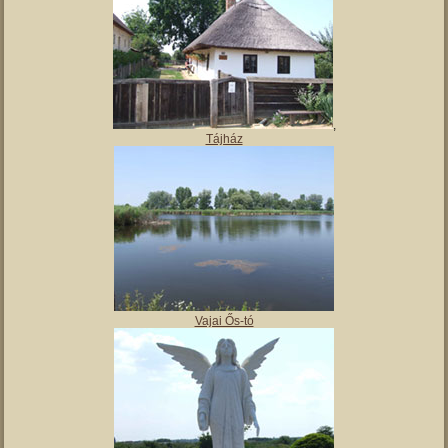
,
Tájház
Vajai Ős-tó