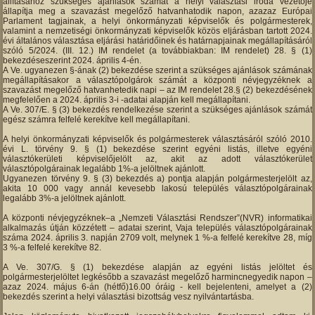
állításához szükséges ajánlások számát a helyi választási iroda vezetője
állapítja meg a szavazást megelőző hatvanhatodik napon, azazaz Európai
Parlament tagjainak, a helyi önkormányzati képviselők és polgármesterek,
valamint a nemzetiségi önkormányzati képviselők közös eljárásban tartott 2024.
évi általános választása eljárási határidőinek és határnapjainak megállapításáról
szóló 5/2024. (III. 12.) IM rendelet (a továbbiakban: IM rendelet) 28. § (1)
bekezdéseszerint 2024. április 4-én.
A Ve. ugyanezen §-ának (2) bekezdése szerint a szükséges ajánlások számának
megállapításakor a választópolgárok számát a központi névjegyzéknek a
szavazást megelőző hatvanhetedik napi – az IM rendelet 28.§ (2) bekezdésének
megfelelően a 2024. április 3-i -adatai alapján kell megállapítani.
A Ve. 307/E. § (3) bekezdés rendelkezése szerint a szükséges ajánlások számát
egész számra felfelé kerekítve kell megállapítani.
A helyi önkormányzati képviselők és polgármesterek választásáról szóló 2010.
évi L. törvény 9. § (1) bekezdése szerint egyéni listás, illetve egyéni
választókerületi képviselőjelölt az, akit az adott választókerület
választópolgárainak legalább 1%-a jelöltnek ajánlott.
Ugyanezen törvény 9. § (3) bekezdés a) pontja alapján polgármesterjelölt az,
akita 10 000 vagy annál kevesebb lakosú település választópolgárainak
legalább 3%-a jelöltnek ajánlott.
A központi névjegyzéknek–a „Nemzeti Választási Rendszer”(NVR) informatikai
alkalmazás útján közzétett – adatai szerint, Vaja település választópolgárainak
száma 2024. április 3. napján 2709 volt, melynek 1 %-a felfelé kerekítve 28, míg
3 %-a felfelé kerekítve 82.
A Ve. 307/G. § (1) bekezdése alapján az egyéni listás jelöltet és
polgármesterjelöltet legkésőbb a szavazást megelőző harmincnegyedik napon –
azaz 2024. május 6-án (hétfő)16.00 óráig - kell bejelenteni, amelyet a (2)
bekezdés szerint a helyi választási bizottság vesz nyilvántartásba.