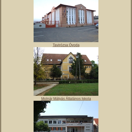
Tavirózsa Óvoda
Molnár Mátyás Általános Iskola