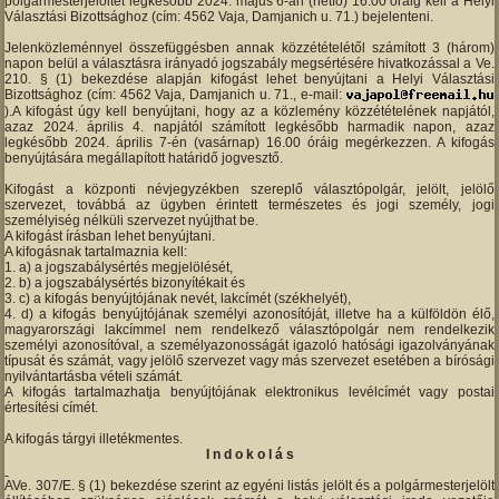
polgármesterjelöltet legkésőbb 2024. május 6-án (hétfő) 16.00 óráig kell a Helyi
Választási Bizottsághoz (cím: 4562 Vaja, Damjanich u. 71.) bejelenteni.
Jelenközleménnyel összefüggésben annak közzétételétől számított 3 (három)
napon belül a választásra irányadó jogszabály megsértésére hivatkozással a Ve.
210. § (1) bekezdése alapján kifogást lehet benyújtani a Helyi Választási
Bizottsághoz (cím: 4562 Vaja, Damjanich u. 71., e-mail:
).A kifogást úgy kell benyújtani, hogy az a közlemény közzétételének napjától,
azaz 2024. április 4. napjától számított legkésőbb harmadik napon, azaz
legkésőbb 2024. április 7-én (vasárnap) 16.00 óráig megérkezzen. A kifogás
benyújtására megállapított határidő jogvesztő.
Kifogást a központi névjegyzékben szereplő választópolgár, jelölt, jelölő
szervezet, továbbá az ügyben érintett természetes és jogi személy, jogi
személyiség nélküli szervezet nyújthat be.
A kifogást írásban lehet benyújtani.
A kifogásnak tartalmaznia kell:
a) a jogszabálysértés megjelölését,
b) a jogszabálysértés bizonyítékait és
c) a kifogás benyújtójának nevét, lakcímét (székhelyét),
d) a kifogás benyújtójának személyi azonosítóját, illetve ha a külföldön élő,
magyarországi lakcímmel nem rendelkező választópolgár nem rendelkezik
személyi azonosítóval, a személyazonosságát igazoló hatósági igazolványának
típusát és számát, vagy jelölő szervezet vagy más szervezet esetében a bírósági
nyilvántartásba vételi számát.
A kifogás tartalmazhatja benyújtójának elektronikus levélcímét vagy postai
értesítési címét.
A kifogás tárgyi illetékmentes.
I n d o k o l á s
AVe. 307/E. § (1) bekezdése szerint az egyéni listás jelölt és a polgármesterjelölt