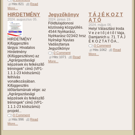
Hits:821
Read
More...
HIRDETMÉNY
Jegyzőkönyv
T Á J É K O Z T
2024. augusztus 05.
2024. június 19.
A T Ó
Földtulajdonosi
2024. május 06.
közösség közgyüllés.
Helyi Választási Iroda
4544 Nyírkarász,
V e z e t ő j é t ő l Vaja,
Nyírkarász 0234/2 hrsz
Damjanich u. 71. T Á J
HIRDETMÉNY
Nyírségi Nyulas
É K O Z T A T Ó A...
Kifüggesztés
Vadásztanya
0 Comment
tárgya: Hivatalos
Jegyzőkönyv
Hits:1062
Read
Hirdetmény
0 Comment
More...
(Kifüggesztésre) az
Hits:1071
Read
„Agrárgazdasági
More...
képzések és felkészítő
tréningek” című (VP1-
1.1.1-23 kódszámú)
felhívás
vonatkozásában.
Kifüggesztés
időtartamának vége: az
„Agrárgazdasági
képzések és felkészítő
tréningek” című (VP1-
1.1.1-23 kódszámú)
projekt...
0 Comment
Hits:996
Read
More...