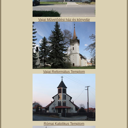
Vajai Művelődési ház és könyvtár
Vajai Református Templom
Római Katolikus Templom