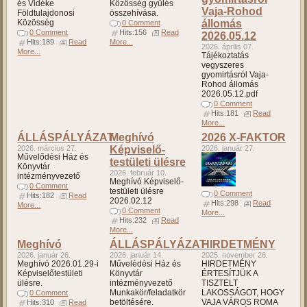
és Vidéke
Közösség gyűlés
Vaja-Rohod
Földtulajdonosi
összehívása.
Közösség
állomás
0 Comment
0 Comment
Hits:156
Read
2026.05.12
Hits:189
Read
More...
2026. április 07.
More...
Tájékoztatás
vegyszeres
gyomirtásról Vaja-
Rohod állomás
2026.05.12.pdf
0 Comment
Hits:181
Read
More...
ÁLLÁSPÁLYÁZAT
Meghívó
2026 X-FAKTOR
2026. március 27.
Képviselő-
2026. január 27.
Művelődési Ház és
testületi ülésre
Könyvtár
2026. február 10.
intézményvezető
Meghívó Képviselő-
0 Comment
testületi ülésre
0 Comment
Hits:182
Read
2026.02.12
Hits:298
Read
More...
0 Comment
More...
Hits:232
Read
More...
Meghívó
ÁLLÁSPÁLYÁZAT
HIRDETMÉNY
2026. január 26.
2026. január 14.
2025. november 26.
Meghívó 2026.01.29-i
Művelédési Ház és
HIRDETMÉNY
Képviselőtestületi
Könyvtár
ÉRTESÍTJÜK A
ülésre.
intézményvezető
TISZTELT
Munkakör/feladatkör
LAKOSSÁGOT, HOGY
0 Comment
betöltésére.
VAJA VÁROS ROMA
Hits:310
Read