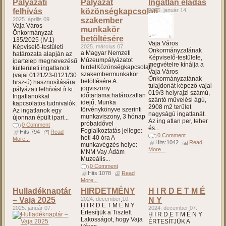
Pályázati
Pályázat
Ingatlan eladás
felhívás
közönségkapcsolati
2025. január 14.
2025. április 09.
szakember
Vaja Város
munkakör
Önkormányzat
betöltésére
135/2025 (IV.1)
Vaja Város
Képviselő-testületi
2025. március 07.
Önkormányzatának
a Magyar Nemzeti
határozata alapján az
Képviselő-testülete,
Múzeumpályázatot
ipartelep megnevezésű
megvételre kínálja a
hirdetKözönségkapcsolati
külterületi ingatlanok
Vaja Város
szakembermunkakör
(vajai 0121/23-0121/30
Önkormányzatának
betöltésére A
hrsz-ú) hasznosítására
tulajdonát képező vajai
jogviszony
pályázati felhívást ír ki.
019/3 helyrajzi számú,
időtartama:határozatlan
Ingatlanokkal
szántó művelési ágú,
idejű, Munka
kapcsolatos tudnivalók:
2908 m2 terület
törvénykönyve szerinti
Az ingatlanok egy
nagyságú ingatlanát.
munkaviszony, 3 hónap
újonnan épült ipari...
Az ing atlan per, teher
próbaidővel
0 Comment
és...
Foglalkoztatás jellege:
Hits:794
Read
0 Comment
heti 40 óra A
More...
Hits:1042
Read
munkavégzés helye:
More...
MNM Vay Ádám
Muzeális...
0 Comment
Hits:1078
Read
More...
Hulladéknaptár
HIRDETMÉNY
H I R D E T M É
– Vaja 2025
2024. december 10.
N Y
H I R D E T M É N Y
2025. január 07.
2024. december 07.
Értesítjük a Tisztelt
H I R D E T M É N Y
Lakosságot, hogy Vaja
ÉRTESÍTJÜK A