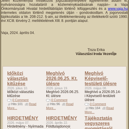
Jelen közleményta hivatkozott jogszabályhelyekre figyelemmel adtam ki,
nyilvánosságra hozataláról a közleménykiadásának napján– a Vaja
Önkormányzati Hivatal hirdetőtábláján történő kifüggesztés és a
www.vaja.hu
internetes oldalon történő megjelenés útján - gondoskodtam. A jogorvoslati
tájékoztatás a Ve. 208-212. §-ain, az illetékmentesség az illetékekről szóló 1990.
évi XCIII. törvény 2. mellékletének XIII. 8. pontján alapul.
Vaja, 2024. április 04.
Tisza Erika
Választási Iroda Vezetője
Időközi
Meghívó
Meghívó
választás
2026.06.25. Kt.
Képviselő-
kitűzése
ülésre
testületi ülésre
2026. július 10.
2026. június 19.
2026. május 08.
Időközi választás
Meghívó 2026.06.25.
Meghívó a 2026.05.14-
kitűzése
Kt. ülésre
i Képviselő-testületi
ülésre
0 Comment
0 Comment
Hits:101
Read
Hits:96
Read
0 Comment
More...
More...
Hits:164
Read
More...
HIRDETMÉNY
HIRDETMÉNY
Tájékoztatás
2026. május 07.
2026. április 22.
vegyszeres
Hirdetmény - Nyírmada
Földtulajdonosi
gyomirtásról