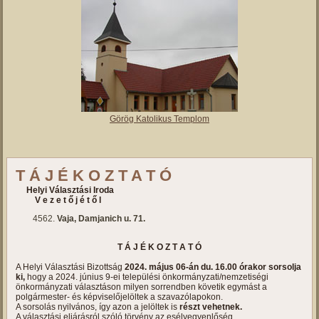
Görög Katolikus Templom
T Á J É K O Z T A T Ó
Helyi Választási Iroda
V e z e t ő j é t ő l
Vaja, Damjanich u. 71.
T Á J É K O Z T A T Ó
A Helyi Választási Bizottság
2024. május 06-án du. 16.00 órakor sorsolja
ki,
hogy a 2024. június 9-ei települési önkormányzati/nemzetiségi
önkormányzati választáson milyen sorrendben követik egymást a
polgármester- és képviselőjelöltek a szavazólapokon.
A sorsolás nyilvános, így azon a jelöltek is
részt vehetnek.
A választási eljárásról szóló törvény az esélyegyenlőség