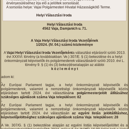
érvényesüléséhez írja elő a jelöltek sorsolását.
A sorsolás helye: Vajai Polgármesteri Hivatal Házasságkötő Terme.
Helyi Választási Iroda
Helyi Választási Iroda
4562 Vaja, Damjanich u. 71.
A Vaja Helyi Választási Iroda Vezetőjének
1/2024. (IV. 04.) számú közleménye
A
Vajai Helyi Választási Iroda Vezetőjeként
a választási eljárásról szóló 2013.
évi XXXVI. törvény (a továbbiakban: Ve.) 307/E. § (1) bekezdése és a helyi
önkormányzati képviselők és polgármesterek választásáról szóló 2010. évi L.
törvény 9. § (1) és (3) bekezdéseialapján az alábbi
k ö z l e m é n y t
adom ki:
Az Európai Parlament tagjai, a helyi önkormányzati képviselők és
polgármesterek, valamint a nemzetiségi önkormányzati képviselők közös
eljárásban tartott 2024. évi választásán
a polgármesterjelölt állításához
szükséges ajánlások száma Vaja településen: 82
Az Európai Parlament tagjai, a helyi önkormányzati képviselők és
polgármesterek, valamint a nemzetiségi önkormányzati képviselők közös
eljárásban tartott 2024. évi választásán
az egyéni listás jelöltállításhoz,
képviselőjelöltséghez szükséges ajánlások száma Vaja településen: 28
A Ve. 307/G. § (1) bekezdése alapján az egyéni listás képviselőjelöltet és a