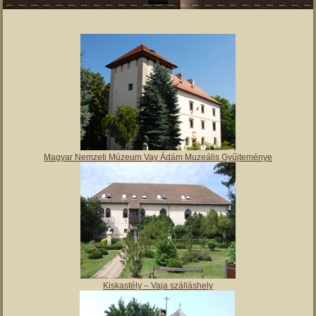
Magyar Nemzeti Múzeum Vay Ádám Muzeális Gyűjteménye
Kiskastély – Vaja szálláshely