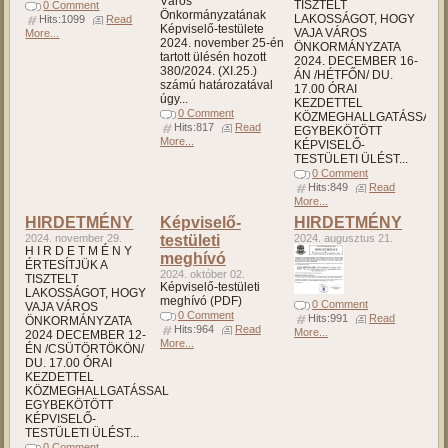
Város
TISZTELT
0 Comment
Önkormányzatának
LAKOSSÁGOT, HOGY
Hits:1099
Read
Képviselő-testülete
VAJA VÁROS
More...
2024. november 25-én
ÖNKORMÁNYZATA
tartott ülésén hozott
2024. DECEMBER 16-
380/2024. (XI.25.)
ÁN /HÉTFŐN/ DU.
számú határozatával
17.00 ÓRAI
úgy...
KEZDETTEL
0 Comment
KÖZMEGHALLGATÁSSAL
Hits:817
Read
EGYBEKÖTÖTT
More...
KÉPVISELŐ-
TESTÜLETI ÜLÉST...
0 Comment
Hits:849
Read
More...
HIRDETMÉNY
Képviselő-
HIRDETMÉNY
2024. november 29.
testületi
2024. augusztus 21.
H I R D E T M É N Y
meghívó
ÉRTESÍTJÜK A
2024. október 02.
TISZTELT
Képviselő-testületi
LAKOSSÁGOT, HOGY
meghívó (PDF)
0 Comment
VAJA VÁROS
0 Comment
Hits:991
Read
ÖNKORMÁNYZATA
Hits:964
Read
More...
2024 DECEMBER 12-
More...
ÉN /CSÜTÖRTÖKÖN/
DU. 17.00 ÓRAI
KEZDETTEL
KÖZMEGHALLGATÁSSAL
EGYBEKÖTÖTT
KÉPVISELŐ-
TESTÜLETI ÜLÉST...
0 Comment