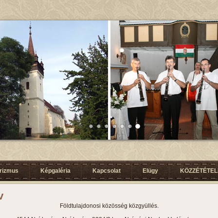
urizmus
Képgaléria
Kapcsolat
Elügy
KÖZZÉTÉTELI
v
Földtulajdonosi közösség közgyüllés.