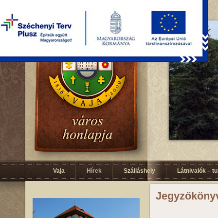
Vaja
Hírek
Szálláshely
Látnivalók – t
Jegyzőköny