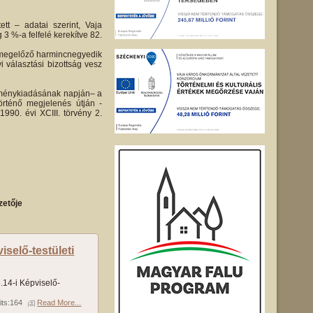
tt – adatai szerint, Vaja
 3 %-a felfelé kerekítve 82.
st megelőző harmincnegyedik
i választási bizottság vesz
leménykiadásának napján– a
örténő megjelenés útján -
1990. évi XCIII. törvény 2.
zetője
selő-testületi
14-i Képviselő-
its:164
Read More...