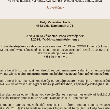
4544 Nyírkarász, Nyírkarász 0234/2 hrsz Nyírségi Nyulas Vadásztanya
Jegyzőkönyv
Helyi Választási Iroda
4562 Vaja, Damjanich u. 71.
A Vaja Helyi Választási Iroda Vezetőjének
1/2024. (IV. 04.) számú közleménye
i Iroda Vezetőjeként
a választási eljárásról szóló 2013. évi XXXVI. törvény (a tovább
yi önkormányzati képviselők és polgármesterek választásáról szóló 2010. évi L. törv
bekezdéseialapján az alábbi
k ö z l e m é n y t
ai, a helyi önkormányzati képviselők és polgármesterek, valamint a nemzetiség
24. évi választásán
a polgármesterjelölt állításához szükséges ajánlások száma 
ai, a helyi önkormányzati képviselők és polgármesterek, valamint a nemzetiség
2024. évi választásán
az egyéni listás jelöltállításhoz, képviselőjelöltséghez
se alapján az egyéni listás képviselőjelöltet és a polgármesterjelöltet legkéső
lasztási Bizottsághoz (cím: 4562 Vaja, Damjanich u. 71.) bejelenteni.
függésben annak közzétételétől számított 3 (három) napon belül a választ
l a Ve. 210. § (1) bekezdése alapján kifogást lehet benyújtani a Helyi Választá