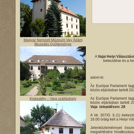
Magyar Nemzeti Múzeum Vay Ádám
Muzeális Gyűjteménye
A
Vajai Helyi Választás
bekezdése és a hel
adom ki:
Az Európai Parlament tagj
közös eljárásban tartott 20
Az Európai Parlament tagj
Kiskastély – Vaja szálláshely
közös eljárásban tartott 
Vaja településen: 28
A Ve. 307/G. § (1) bekezdé
16.00 óráig kell a Helyi Vá
Jelenközleménnyel össze
megsértésére hivatkozássa