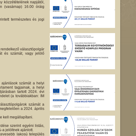
ny közzétételének napjától,
én (vasárnap) 16.00 óráig
intett természetes és jogi
m rendelkező választópolgár
át és számát, vagy jelölő
s ajánlások számát a helyi
lament tagjainak, a helyi
árásban tartott 2024. évi
endelet (a továbbiakban: IM
álasztópolgárok számát a
egfelelően a 2024. április
 kell megállapítani.
dése szerint egyéni listás,
-a jelöltnek ajánlott.
kevesebb lakosú település