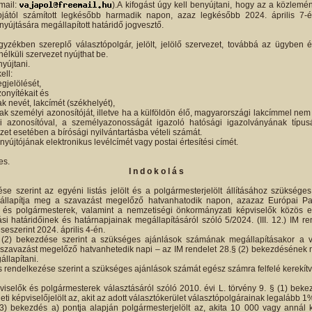
-mail:
).A kifogást úgy kell benyújtani, hogy az a közlemé
pjától számított legkésőbb harmadik napon, azaz legkésőbb 2024. április 7-
yújtására megállapított határidő jogvesztő.
gyzékben szereplő választópolgár, jelölt, jelölő szervezet, továbbá az ügyben ér
nélküli szervezet nyújthat be.
nyújtani.
ell:
gjelölését,
zonyítékait és
ak nevét, lakcímét (székhelyét),
nak személyi azonosítóját, illetve ha a külföldön élő, magyarországi lakcímmel ne
 azonosítóval, a személyazonosságát igazoló hatósági igazolványának típus
et esetében a bírósági nyilvántartásba vételi számát.
nyújtójának elektronikus levélcímét vagy postai értesítési címét.
es.
I n d o k o l á s
se szerint az egyéni listás jelölt és a polgármesterjelölt állításához szüksége
e állapítja meg a szavazást megelőző hatvanhatodik napon, azazaz Európai Par
 és polgármesterek, valamint a nemzetiségi önkormányzati képviselők közös elj
ási határidőinek és határnapjainak megállapításáról szóló 5/2024. (III. 12.) IM r
seszerint 2024. április 4-én.
(2) bekezdése szerint a szükséges ajánlások számának megállapításakor a v
szavazást megelőző hatvanhetedik napi – az IM rendelet 28.§ (2) bekezdésének m
állapítani.
s rendelkezése szerint a szükséges ajánlások számát egész számra felfelé kerekítve
iselők és polgármesterek választásáról szóló 2010. évi L. törvény 9. § (1) bekez
leti képviselőjelölt az, akit az adott választókerület választópolgárainak legalább 1%
3) bekezdés a) pontja alapján polgármesterjelölt az, akita 10 000 vagy annál 