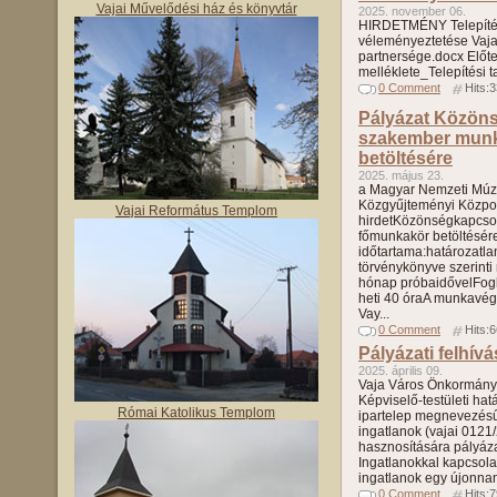
Vajai Művelődési ház és könyvtár
2025. november 06.
HIRDETMÉNY Telepítés
véleményeztetése Vaj
partnersége.docx Előte
melléklete_Telepítési 
0 Comment
Hits:
Pályázat Közöns
szakember mun
betöltésére
2025. május 23.
a Magyar Nemzeti Mú
Közgyűjteményi Közpo
Vajai Református Templom
hirdetKözönségkapcsol
főmunkakör betöltésére
időtartama:határozatla
törvénykönyve szerinti
hónap próbaidővelFogla
heti 40 óraA munkavé
Vay...
0 Comment
Hits:
Pályázati felhívá
2025. április 09.
Vaja Város Önkormányz
Képviselő-testületi hat
Római Katolikus Templom
ipartelep megnevezésű 
ingatlanok (vajai 0121
hasznosítására pályázati
Ingatlanokkal kapcsola
ingatlanok egy újonnan 
0 Comment
Hits: