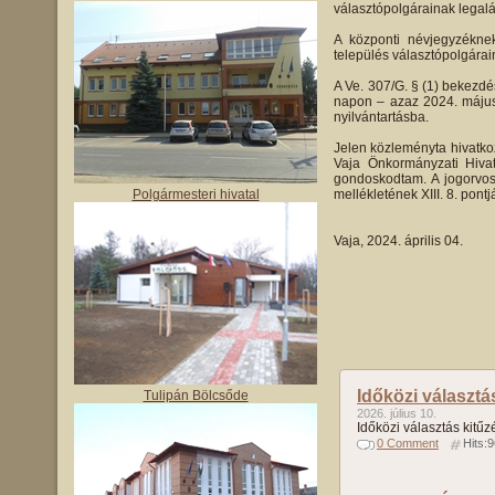
választópolgárainak legalá
A központi névjegyzéknek
település választópolgárain
A Ve. 307/G. § (1) bekezdé
napon – azaz 2024. május 6
nyilvántartásba.
Jelen közleményta hivatko
Vaja Önkormányzati Hivat
gondoskodtam. A jogorvosla
Polgármesteri hivatal
mellékletének XIII. 8. pontj
Vaja, 2024. április 0
Időközi választá
Tulipán Bölcsőde
2026. július 10.
Időközi választás kitűz
0 Comment
Hits: