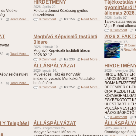
HIRDETMÉNY
Tájékoztatás
2026. április 22.
gyomirtásról
 és Vidéke
Földtulajdonosi Közösség gyűlés
állomás 2026.
ség
összehívása.
2026. április 07.
188
Read More...
0 Comment
Hits:156
Read More...
Tájékoztatás vegys
Vaja-Rohod állomá
0 Comment
H
AT
Meghívó Képviselő-testületi
2026 X-FAK
ülésre
2026. január 27.
nyvtár
0 Com
2026. február 10.
Read Mo
Meghívó Képviselő-testületi ülésre
182
Read More...
2026.02.12
0 Comment
Hits:230
Read More...
ÁLLÁSPÁLYÁZAT
HIRDETMÉN
2026. január 14.
2025. november 26.
épviselőtestületi
Művelédési Ház és Könyvtár
HIRDETMÉNY ÉRTE
intézményvezető Munkakör/feladatkör
LAKOSSÁGOT, HO
betöltésére.
ROMA NEMZETIS
309
Read More...
DECEMBER 01-ÉN 
0 Comment
Hits:252
Read More...
ÓRAI KEZDETTEL
KÖZMEGHALLGA
EGYBEKÖTÖTT KÉ
ÜLÉST TART. HELY
POLGÁRMESTERI 
HÁZASSÁGKÖTŐ T
0 Comment
H
 Y Telepítési
ÁLLÁSPÁLYÁZAT
ÁLLÁSPÁLY
2025. szeptember 26.
2025. június 11.
Magyar Nemzeti Múzeum
Óvodaigazgató pál
se