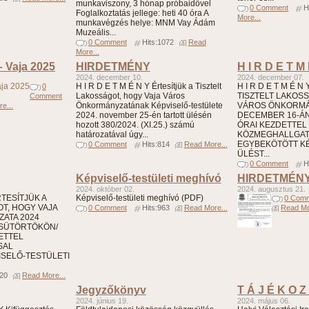
munkaviszony, 3 hónap próbaidővel
0 Comment
H
Foglalkoztatás jellege: heti 40 óra A
More...
munkavégzés helye: MNM Vay Ádám
Muzeális...
0 Comment
Hits:1072
Read
More...
– Vaja 2025
HIRDETMÉNY
H I R D E T M
2024. december 10.
2024. december 07.
H I R D E T M É N Y Értesítjük a Tisztelt
H I R D E T M É N
0
Lakosságot, hogy Vaja Város
TISZTELT LAKOS
Comment
Önkormányzatának Képviselő-testülete
VÁROS ÖNKORMÁN
e...
2024. november 25-én tartott ülésén
DECEMBER 16-ÁN 
hozott 380/2024. (XI.25.) számú
ÓRAI KEZDETTEL
határozatával úgy...
KÖZMEGHALLGA
EGYBEKÖTÖTT KÉ
0 Comment
Hits:814
Read More...
ÜLÉST...
0 Comment
H
Képviselő-testületi meghívó
HIRDETMÉN
2024. október 02.
2024. augusztus 21.
ÉRTESÍTJÜK A
Képviselő-testületi meghívó (PDF)
0 Com
T, HOGY VAJA
0 Comment
Hits:963
Read More...
Read Mo
ATA 2024
CSÜTÖRTÖKÖN/
DETTEL
SAL
SELŐ-TESTÜLETI
820
Read More...
Jegyzőkönyv
T Á J É K O Z
2024. június 19.
2024. május 06.