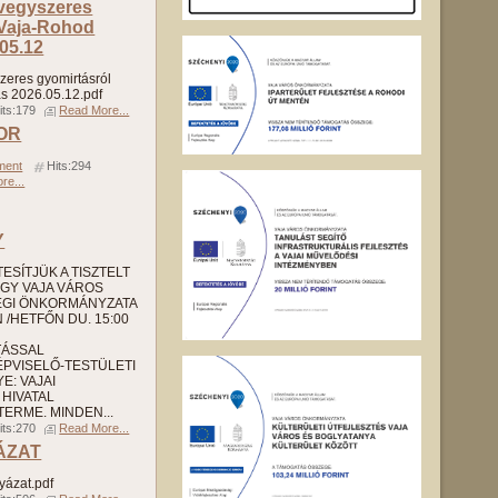
 vegyszeres
 Vaja-Rohod
05.12
zeres gyomirtásról
s 2026.05.12.pdf
its:179
Read More...
TOR
ment
Hits:294
re...
Y
SÍTJÜK A TISZTELT
GY VAJA VÁROS
ÉGI ÖNKORMÁNYZATA
/HETFŐN DU. 15:00
TÁSSAL
PVISELŐ-TESTÜLETI
E: VAJAI
HIVATAL
ERME. MINDEN...
its:270
Read More...
ÁZAT
yázat.pdf