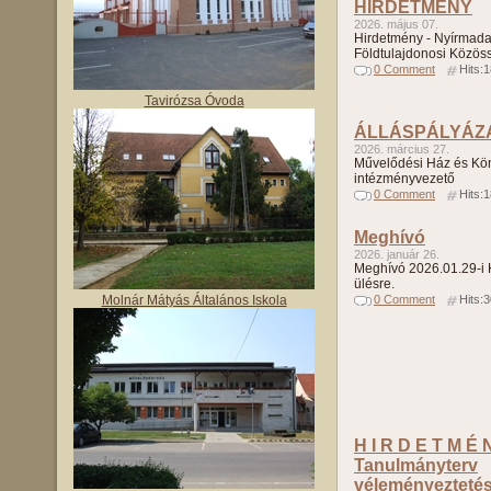
HIRDETMÉNY
2026. május 07.
Hirdetmény - Nyírmada
Földtulajdonosi Közös
0 Comment
Hits:
Tavirózsa Óvoda
ÁLLÁSPÁLYÁZ
2026. március 27.
Művelődési Ház és Kö
intézményvezető
0 Comment
Hits:
Meghívó
2026. január 26.
Meghívó 2026.01.29-i K
ülésre.
Molnár Mátyás Általános Iskola
0 Comment
Hits:
H I R D E T M É N
Tanulmányterv
véleményezteté