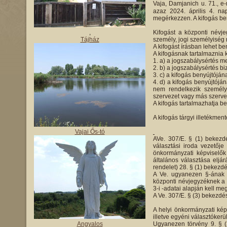
Vaja, Damjanich u. 71., e
azaz 2024. április 4. na
megérkezzen. A kifogás ben
,
Kifogást a központi névje
Tájház
személy, jogi személyiség 
A kifogást írásban lehet be
A kifogásnak tartalmaznia k
a) a jogszabálysértés me
b) a jogszabálysértés bi
c) a kifogás benyújtóján
d) a kifogás benyújtójá
nem rendelkezik személyi
szervezet vagy más szervez
A kifogás tartalmazhatja be
A kifogás tárgyi illetékment
Vajai Ős-tó
AVe. 307/E. § (1) bekezdé
választási iroda vezetőj
önkormányzati képviselők
általános választása eljár
rendelet) 28. § (1) bekezdé
A Ve. ugyanezen §-ának 
központi névjegyzéknek a 
3-i -adatai alapján kell meg
A Ve. 307/E. § (3) bekezdé
A helyi önkormányzati képv
illetve egyéni választókerü
Angyalos
Ugyanezen törvény 9. § (