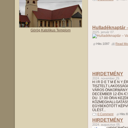
Hulladéknaptár 
Görög Katolikus Templom
2025. január 07.
Hits:1097
Read Mor
HIRDETMÉNY
2024. november 29.
H I R D E T M É N Y 
TISZTELT LAKOSSÁGO
VÁROS ÖNKORMÁNYZ
DECEMBER 12-ÉN /
DU. 17.00 ÓRAI KEZ
KÖZMEGHALLGATÁS
EGYBEKÖTÖTT KÉPVI
ÜLÉST...
0 Comment
Hits:
HIRDETMÉNY
2024. augusztus 05.