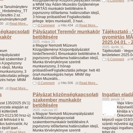
Közgyűjteményi Központ pályázatot hirdet
0 Comment
H
a MNM Vay Ádám Muzeális Gyűjteménye
i Tanulmányterv
PORTÁS munkakör betöltésére A
a_Hirdetmény_TT
jogviszony időtartama: határozatlan idejű,
rjesztés 2.sz.
3 hónap próbaidővel Foglalkoztatás
tanulmányterv.pdf
jellege: teljes munkaidő, 3 havi...
330
Read More...
0 Comment
Hits:434
Read More...
égkapcsolati
Pályázatot Teremőr munkakör
Tájékoztató -
kakör
betöltésére
gyomirtás MÁ
2025. május 23.
2025.04.01. - 
a Magyar Nemzeti Múzeum
2025. április 11.
Közgyűjteményi Központpályázatot
zeum
Tájékoztató - Veg
hirdetTeremőr1 főmunkakör betöltésére A
ntpályázatot
területeken 2025.0
jogviszony időtartama:határozatlan idejű,
ati szakember 2
0 Comment
H
Munka törvénykönyve szerinti
 A jogviszony
munkaviszony, 3 hónap
n idejű, Munka
próbaidővelFoglalkoztatás jellege: heti 40
 munkaviszony, 3
óraA munkavégzés helye: MNM Vay
lkoztatás jellege:
Ádám Muzeális...
gzés helye: MNM
0 Comment
Hits:506
Read More...
660
Read More...
s
Pályázat közönségkapcsolati
Ingatlan elad
szakember munkakör
2025. január 14.
at 135/2025 (IV.1)
Vaja Vár
betöltésére
ározata alapján az
Képviselő
2025. március 07.
külterületi
kínálja a
a Magyar Nemzeti Múzeumpályázatot
/23-0121/30 hrsz-ú)
Önkormán
hirdetKözönségkapcsolati
 felhívást ír ki.
képező vajai 019/3
szakembermunkakör betöltésére A
tos tudnivalók: Az
szántó művelési ág
jogviszony időtartama:határozatlan idejű,
épült ipari...
nagyságú ingatlanát
Munka törvénykönyve szerinti
teher és...
791
Read More...