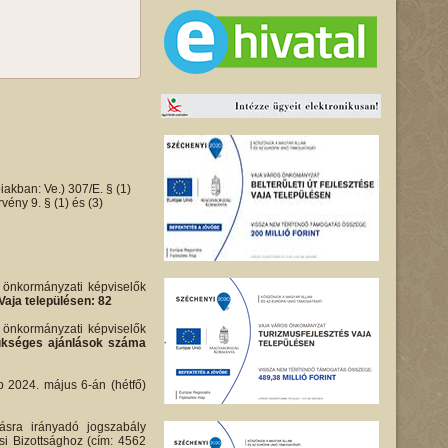
iakban: Ve.) 307/E. § (1)
ény 9. § (1) és (3)
i önkormányzati képviselők
Vaja településen: 82
i önkormányzati képviselők
 szükséges ajánlások száma
bb 2024. május 6-án (hétfő)
ásra irányadó jogszabály
si Bizottsághoz (cím: 4562