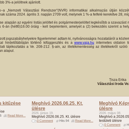
bb 3%-a jelöltnek ajánlott.
–a „Nemzeti Választási Rendszer”(NVR) informatikai alkalmazás útján közzéte
ak száma 2024. április 3. napján 2709 volt, melynek 1 %-a felfelé kerekítve 28, míg
se alapján az egyéni listás jelöltet és polgármesterjelöltet legkésőbb a szavazá
-án (hétfő)16.00 óráig - kell bejelenteni, amelyet a (2) bekezdés szerint a hely
zott jogszabályhelyekre figyelemmel adtam ki, nyilvánosságra hozataláról a köz
al hirdetőtábláján történő kifüggesztés és a
www.vaja.hu
internetes oldalon t
ti tájékoztatás a Ve. 208-212. §-ain, az illetékmentesség az illetékekről szóló 
án alapul.
4.
Tisza Erika
Választási Iroda Ve
s kitűzése
Meghívó 2026.06.25. Kt.
Meghívó Képvi
ülésre
ülésre
ése
2026. június 19.
2026. május 08.
96
Read More...
Meghívó 2026.06.25. Kt. ülésre
Meghívó a 2026.05.
testületi ülésre
0 Comment
Hits:94
Read More...
0 Comment
H