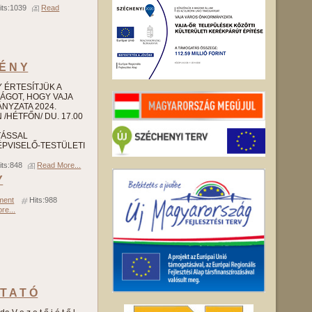
its:1039
Read
 É N Y
 Y ÉRTESÍTJÜK A
SÁGOT, HOGY VAJA
YZATA 2024.
/HÉTFŐN/ DU. 17.00
TÁSSAL
PVISELŐ-TESTÜLETI
its:848
Read More...
Y
ment
Hits:988
re...
 T A T Ó