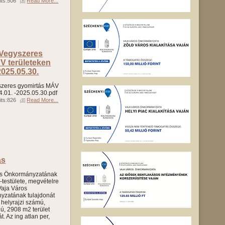
its:506
Read More...
 Vegyszeres
V területeken
2025.05.30.
yszeres gyomirtás MÁV
4.01. -2025.05.30.pdf
its:826
Read More...
ás
os Önkormányzatának
-testülete, megvételre
 Vaja Város
yzatának tulajdonát
 helyrajzi számú,
ú, 2908 m2 terület
. Az ing atlan per,